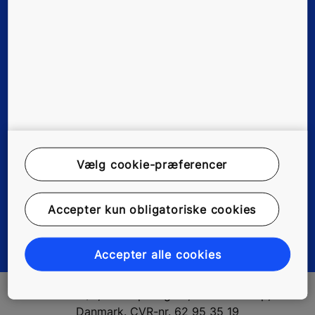
Om os
Juridisk information
Kundedata
Vælg cookie-præferencer
Fortrolighedserklæring
Miljømeddelelse
Accepter kun obligatoriske cookies
Manage cookie preferences
Accepter alle cookies
KONE A/S, Lautrupvang 24, 2750 Ballerup,
Danmark. CVR-nr. 62 95 35 19