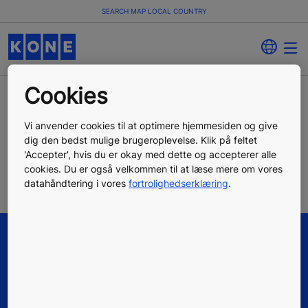
SEARCH MAP LOCAL COUNTRY
Cookies
Would you like us to call you back?
Vi anvender cookies til at optimere hjemmesiden og give
dig den bedst mulige brugeroplevelse. Klik på feltet
'Accepter', hvis du er okay med dette og accepterer alle
Leave a contact request
cookies. Du er også velkommen til at læse mere om vores
datahåndtering i vores
fortrolighedserklæring
.