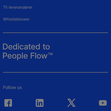
Til leverandører
Whistleblower
Follow us