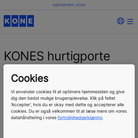
HURTIGPORTE | KONE
KONES hurtigporte
I tætbefærdede erhvervsmiljøer er det afgørende for en
Cookies
konkurrencedygtig drift at sikre en driftssikker og jævn
varestrøm.
Vi anvender cookies til at optimere hjemmesiden og give
dig den bedst mulige brugeroplevelse. Klik på feltet
'Accepter', hvis du er okay med dette og accepterer alle
cookies. Du er også velkommen til at læse mere om vores
datahåndtering i vores
fortrolighedserklæring
.