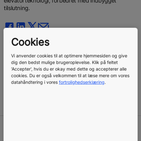
elevatorteknologi, forbedret med indbygget
tilslutning.
Cookies
Vi anvender cookies til at optimere hjemmesiden og give
dig den bedst mulige brugeroplevelse. Klik på feltet
'Accepter', hvis du er okay med dette og accepterer alle
cookies. Du er også velkommen til at læse mere om vores
datahåndtering i vores
fortrolighedserklæring
.
Øg værdien med intelligente
bygningsløsninger.