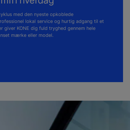
emfri hverdag
scyklus med den nyeste opkoblede
ofessionel lokal service og hurtig adgang til et
er giver KONE dig fuld tryghed gennem hele
anset mærke eller model.