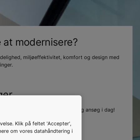
e at modernisere?
idelighed, miljøeffektivitet, komfort og design med
inger.
ger
 etage? Se vores ledige stillinger og ansøg i dag!
se. Klik på feltet 'Accepter',
mere om vores datahåndtering i
 nye muligheder