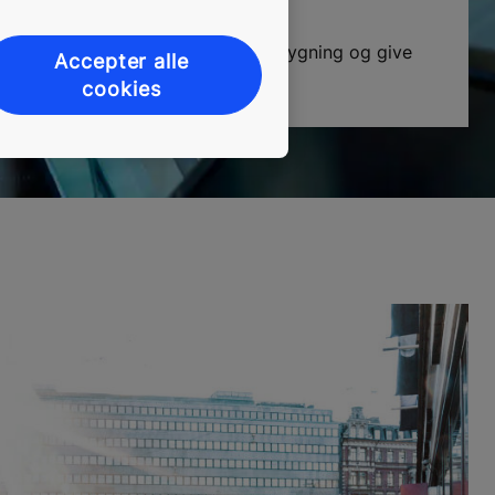
g med, at få mest muligt udaf din bygning og give
Accepter alle
e. Læs hvordan her.
cookies