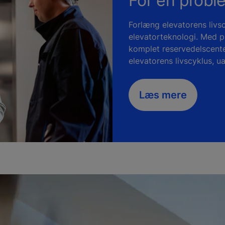
For en probl
Forlæng elevatorens liv
elevatorteknologi. Med pr
komplet reservedelscent
elevatorens livscyklus, u
Læs mere