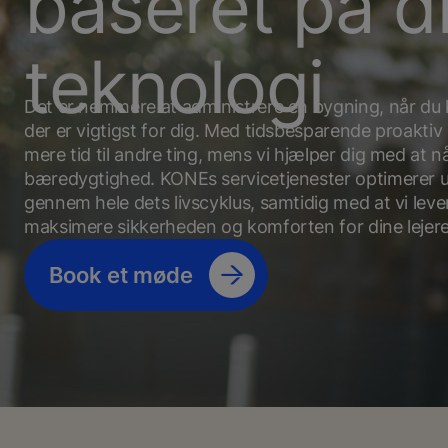
baseret på di
teknologi
Det er nemmere at administrere en bygning, når du 
der er vigtigst for dig. Med tidsbesparende proaktiv 
mere tid til andre ting, mens vi hjælper dig med at n
bæredygtighed. KONEs servicetjenester optimerer 
gennem hele dets livscyklus, samtidig med at vi leve
maksimere sikkerheden og komforten for dine lejere
Book et møde