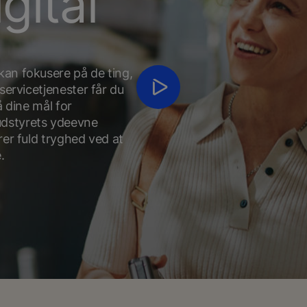
gital
kan fokusere på de ting,
servicetjenester får du
å dine mål for
udstyrets ydeevne
rer fuld tryghed ved at
.