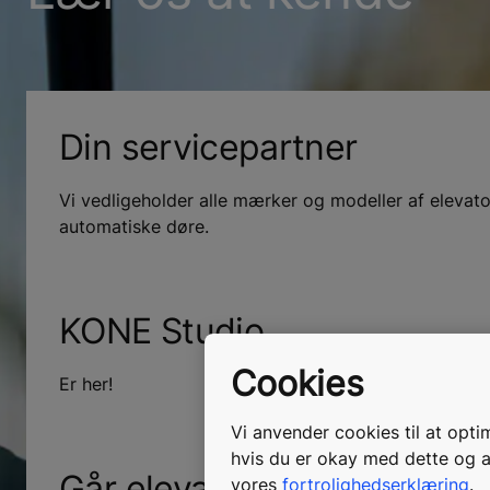
Din servicepartner
Vi vedligeholder alle mærker og modeller af elevator
automatiske døre.
KONE Studio
Cookies
Er her!
Vi anvender cookies til at opti
hvis du er okay med dette og a
Går elevatoren ikke hele v
vores
fortrolighedserklæring
.