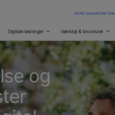
KONE Studio
KONE Onli
Digitale løsninger
Værktøj & brochurer
lse og
ster