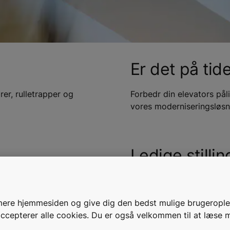
Er det på tid
er, rulletrapper og
Forbedr din elevators pål
vores moderniseringsløsn
Ledige stillin
Vil du arbejde på øverste
mere hjemmesiden og give dig den bedst mulige brugeroplevel
ccepterer alle cookies. Du er også velkommen til at læse 
ejen op?
En verden af