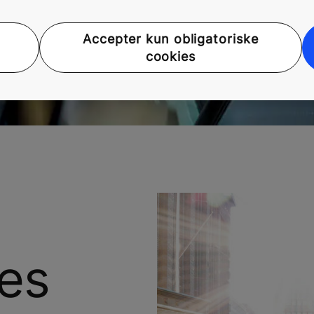
ninger, lad os guide dig.
AI og data kan hjælpe di
Accepter kun obligatoriske
en helt ny brugeroplevels
cookies
res