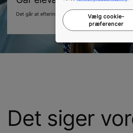
Det går at efterinstallere en elevator i de fleste byg
Vælg cookie-
præferencer
Det siger vo