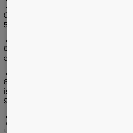
Visse strømforsyninger
Visse buzzere i alarmenheder
Octamethylcyclotetrasiloxan (CAS-nr.
556-67-2)
Visse kontakter i PCBA’er
6,6'-di-tert-butyl-2,2'-methylendi-p-
creso (CAS-nr. 119-47-1)
Visse kontakter i PCBA’er
6,6'-tetrabromo-4,4'-
isopropylidenediphenol (CAS No. 79-
94-7)
Visse relæer i PCBA'er
De ovennævnte artikler udgør ikke en sikkerhedsrisiko
for kunder og slutbrugere under normale