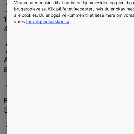
Vi anvender cookies til at optimere hjemmesiden og give dig
Bakteriedræbende lampe i elevatorrenseren
brugeroplevelse. Klik på feltet 'Accepter', hvis du er okay m
Visse strømforsyninger
alle cookies. Du er også velkommen til at læse mere om vores
1, 2-dimethoxyethan (CAS-nr. 110-71-
vores
fortrolighedserklæring
.
4):
Litium-knapbatterier i visse PCBA'er
Visse hukommelseschips
Alkaner, C14-17, chloro (CAS-nr.
85535-85-9):
Visse ledninger og kabler i KONEs
elektrificeringsløsninger
Blymonoxid (blyoxid) (CAS-nr. 1317-
36-8):
Visse artikler i PCBA'er (f.eks. zenerdioder,
modstande, resonatorer og krystaller)