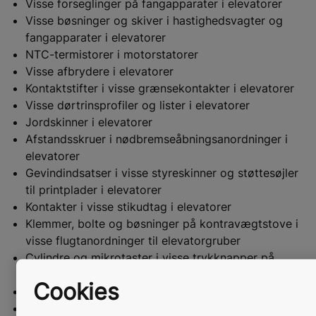
Visse forseglinger på fangapparater i elevatorer
Visse bøsninger og skiver i hastighedsvagter og
fangapparater i elevatorer
NTC-termistorer i motorstatorer
Visse afbrydere i elevatorer
Kontaktstifter i visse grænsekontakter i elevatorer
Visse dørtrinsprofiler og lister i elevatorer
Jordskinner i elevatorer
Afstandsskruer i nødbremseåbningsanordninger i
elevatorer
Gevindindsatser i visse styreskinner og støttesøjler
til printplader i elevatorer
Kontakter i visse stikudtag i elevatorer
Klemmer, bolte og bøsninger på kontravægtstove i
visse flugtanordninger til elevatorgruber
Cylindre og mikrotaster i visse trykknapper på
betjeningspaneler i elevatorstole
Cookies
Blyindlæg i KONEs hermetisk dør 30 og 30I_R
Visse kabelforskruninger