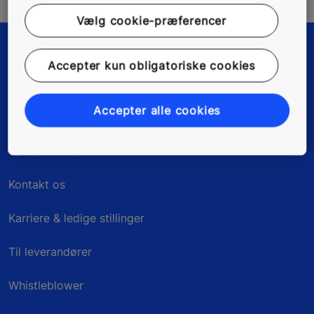
Vælg cookie-præferencer
Accepter kun obligatoriske cookies
Accepter alle cookies
Quick Links
Kontakt os
Karriere & ledige stillinger
Til leverandører
Whistleblower