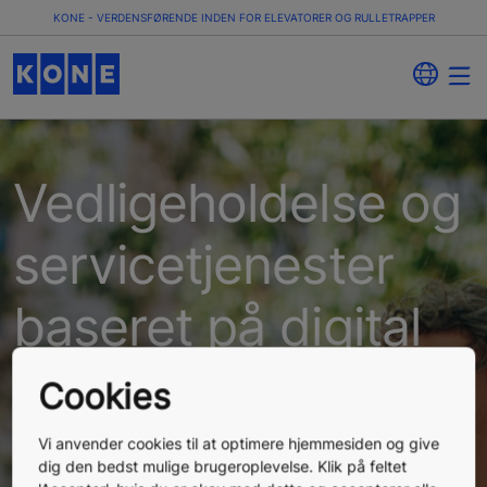
KONE - VERDENSFØRENDE INDEN FOR ELEVATORER OG RULLETRAPPER
Vedligeholdelse og
servicetjenester
baseret på digital
teknologi
Cookies
Det er nemmere at administrere en bygning, når du
kan fokusere på de ting, der er vigtigst for dig. Med
Vi anvender cookies til at optimere hjemmesiden og give
tidsbesparende proaktiv servicetjenester får du
dig den bedst mulige brugeroplevelse. Klik på feltet