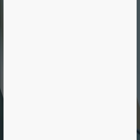
KONE Studio
Er her!
Ledige stillinger
Vil du arbejde på øverste etage? Se vores
ledige stillinger og ansøg i dag!
Går elevatoren ikke hele vejen
op?
Det går at efterinstallere en elevator i de fleste