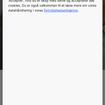
'Accepter', hvis du er okay med dette og accepterer alle
mere tid til andre ting, mens vi hjælper dig med at
cookies. Du er også velkommen til at læse mere om vores
nå dine mål for bæredygtighed. KONEs
datahåndtering i vores
fortrolighedserklæring
.
servicetjenester optimerer udstyrets ydeevne
gennem hele dets livscyklus, samtidig med at vi
leverer fuld tryghed ved at maksimere sikkerheden
og komforten for dine lejere.
Book et møde
Leder du efter noget
specielt?