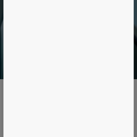
bygninger, lad os guide dig.
En verden af nye muligheder
AI og data kan hjælpe dig med, at få mest
muligt udaf din bygning og give en helt ny
brugeroplevelse. Læs hvordan her.