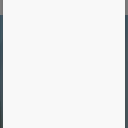
Lær os at kende
Din servicepartner
Vi vedligeholder alle mærker og modeller af
elevatorer, rulletrapper og automatiske døre.
Er det på tide at modernisere?
Forbedr din elevators pålidelighed,
miljøeffektivitet, komfort og design med vores
moderniseringsløsninger.