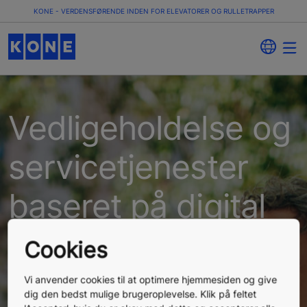
KONE - VERDENSFØRENDE INDEN FOR ELEVATORER OG RULLETRAPPER
Vedligeholdelse og
servicetjenester
baseret på digital
teknologi
Cookies
Det er nemmere at administrere en bygning, når du
kan fokusere på de ting, der er vigtigst for dig. Med
Vi anvender cookies til at optimere hjemmesiden og give
tidsbesparende proaktiv servicetjenester får du
dig den bedst mulige brugeroplevelse. Klik på feltet