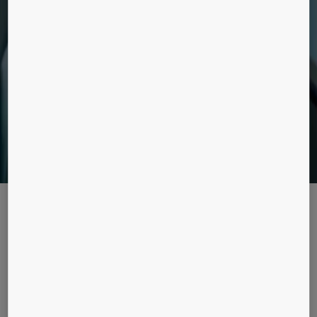
bygninger, lad os guide dig.
En verden af nye muligheder
AI og data kan hjælpe dig med, at få mest
muligt udaf din bygning og give en helt ny
brugeroplevelse. Læs hvordan her.