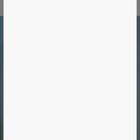
Lær os at kende
Din servicepartner
Vi vedligeholder alle mærker og modeller af
elevatorer, rulletrapper og automatiske døre.
Er det på tide at modernisere?
Forbedr din elevators pålidelighed,
miljøeffektivitet, komfort og design med vores
moderniseringsløsninger.