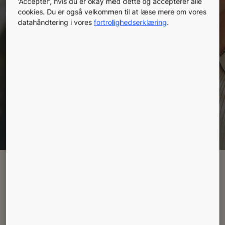
'Accepter', hvis du er okay med dette og accepterer alle
mere tid til andre ting, mens vi hjælper dig med at
cookies. Du er også velkommen til at læse mere om vores
nå dine mål for bæredygtighed. KONEs
datahåndtering i vores
fortrolighedserklæring
.
servicetjenester optimerer udstyrets ydeevne
gennem hele dets livscyklus, samtidig med at vi
leverer fuld tryghed ved at maksimere sikkerheden
og komforten for dine lejere.
Book et møde
Leder du efter noget
specielt?