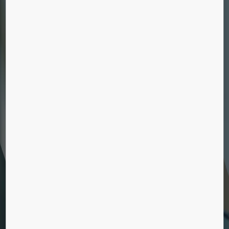
KONE Studio
Er her!
Ledige stillinger
Vil du arbejde på øverste etage? Se vores
ledige stillinger og ansøg i dag!
Går elevatoren ikke hele vejen
op?
Det går at efterinstallere en elevator i de fleste