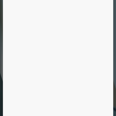
KONE Studio
Er her!
Ledige stillinger
Vil du arbejde på øverste etage? Se vores
ledige stillinger og ansøg i dag!
Går elevatoren ikke hele vejen
op?
Det går at efterinstallere en elevator i de fleste