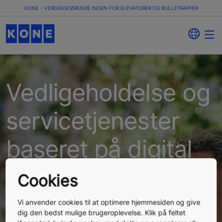
KONE - VERDENSFØRENDE INDEN FOR ELEVATORER OG RULLETRAPPER
Vedligeholdelse og
servicetjenester
baseret på digital
teknologi
Cookies
Det er nemmere at administrere en bygning, når du
kan fokusere på de ting, der er vigtigst for dig. Med
Vi anvender cookies til at optimere hjemmesiden og give
tidsbesparende proaktiv servicetjenester får du
dig den bedst mulige brugeroplevelse. Klik på feltet