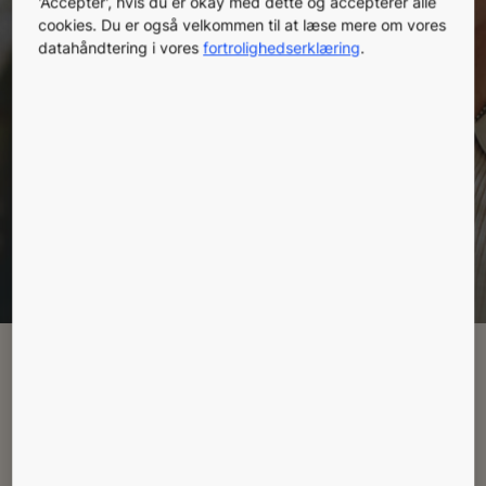
'Accepter', hvis du er okay med dette og accepterer alle
mere tid til andre ting, mens vi hjælper dig med at
cookies. Du er også velkommen til at læse mere om vores
nå dine mål for bæredygtighed. KONEs
datahåndtering i vores
fortrolighedserklæring
.
servicetjenester optimerer udstyrets ydeevne
gennem hele dets livscyklus, samtidig med at vi
leverer fuld tryghed ved at maksimere sikkerheden
og komforten for dine lejere.
Book et møde
Leder du efter noget
specielt?