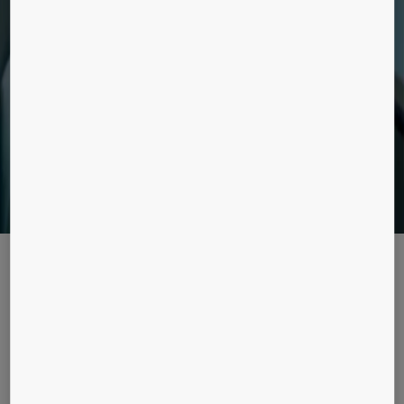
bygninger, lad os guide dig.
En verden af nye muligheder
AI og data kan hjælpe dig med, at få mest
muligt udaf din bygning og give en helt ny
brugeroplevelse. Læs hvordan her.