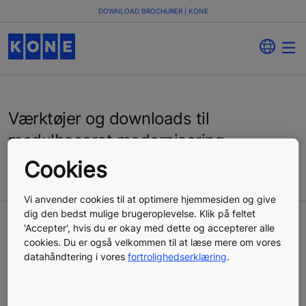
DOWNLOAD BROCHURER | KONE
Værktøjer og downloads til
modulbaseret modernisering
Cookies
Vi anvender cookies til at optimere hjemmesiden og give
dig den bedst mulige brugeroplevelse. Klik på feltet
'Accepter', hvis du er okay med dette og accepterer alle
Materialer til modernisering
cookies. Du er også velkommen til at læse mere om vores
datahåndtering i vores
fortrolighedserklæring
.
af styresystem